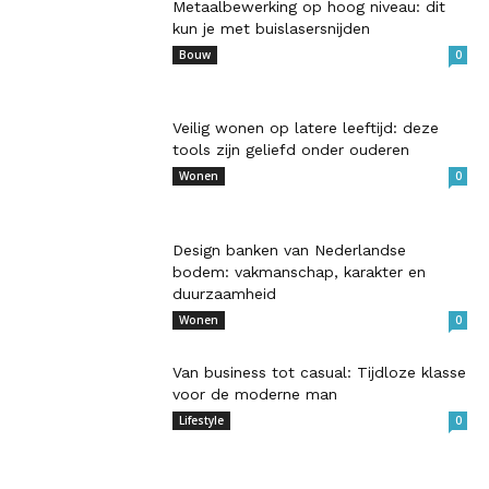
Metaalbewerking op hoog niveau: dit
kun je met buislasersnijden
Bouw
0
Veilig wonen op latere leeftijd: deze
tools zijn geliefd onder ouderen
Wonen
0
Design banken van Nederlandse
bodem: vakmanschap, karakter en
duurzaamheid
Wonen
0
Van business tot casual: Tijdloze klasse
voor de moderne man
Lifestyle
0