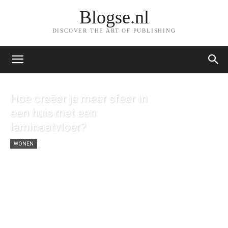
Blogse.nl
DISCOVER THE ART OF PUBLISHING
Hoe creëer je meer sfeer in
een huis met een
laminaatvloer?
WONEN