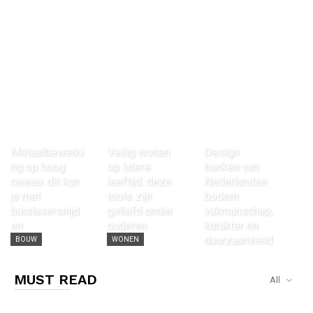
Metaalbewerki
Veilig wonen
Design
ng op hoog
op latere
banken van
niveau: dit kun
leeftijd: deze
Nederlandse
je met
tools zijn
bodem:
buislasersnijd
geliefd onder
vakmanschap,
en
ouderen
karakter en
duurzaamheid
BOUW
WONEN
WONEN
MUST READ
All